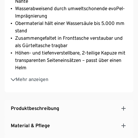
Nähte
Wasserabweisend durch umweltschonende evoPel-
Imprägnierung
Obermaterial hält einer Wassersäule bis 5.000 mm
stand
Zusammengefaltet in Fronttasche verstaubar und
als Gürteltasche tragbar
Höhen- und tiefenverstellbare, 2-teilige Kapuze mit
transparenten Seiteneinsätzen – passt über einen
Helm
Raglanärmel mit verstellbarem Ärmelabschluss
Mehr anzeigen
durch Klettverschluss
Variabler Halsausschnitt mit Klettverschluss
Mit reflektierenden Designelementen
2 Seitennaht-Taschen mit Innentasche
Produktbeschreibung
Material & Pflege