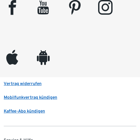
facebook
youtube
pinterest
instagram
appleinc
android
Vertrag widerrufen
Mobilfunkvertrag kündigen
Kaffee-Abo kündigen