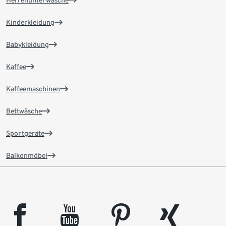
Herrenunterwäsche
Kinderkleidung
Babykleidung
Kaffee
Kaffeemaschinen
Bettwäsche
Sportgeräte
Balkonmöbel
facebook
youtube
pinterest
xing