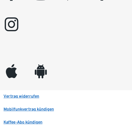
instagram
appleinc
android
Vertrag widerrufen
Mobilfunkvertrag kündigen
Kaffee-Abo kündigen