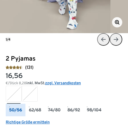
1/4
2 Pyjamas
(131)
16,56
inkl. MwSt.
zzgl. Versandkosten
€/Stück
8,28
50/56
62/68
74/80
86/92
98/104
Richtige Größe ermitteln