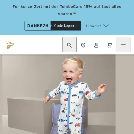
Für kurze Zeit mit der TchiboCard 15% auf fast alles
sparen!*
DANKE26
Code kopieren
Hinweis*