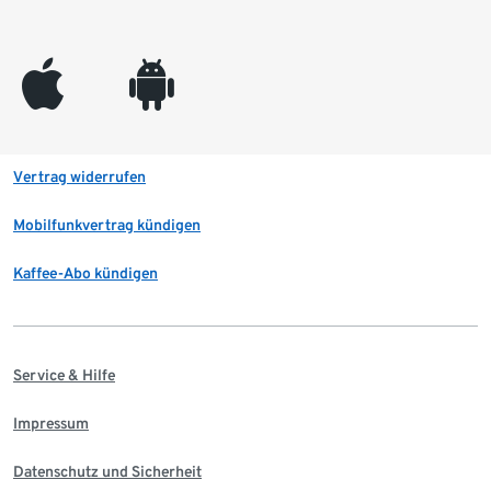
appleinc
android
Vertrag widerrufen
Mobilfunkvertrag kündigen
Kaffee-Abo kündigen
Service & Hilfe
Impressum
Datenschutz und Sicherheit