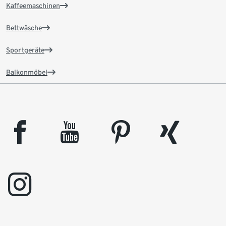
Kaffeemaschinen
Bettwäsche
Sportgeräte
Balkonmöbel
facebook
youtube
pinterest
xing
instagram