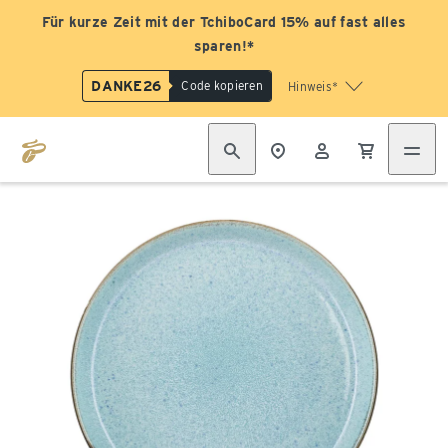
Für kurze Zeit mit der TchiboCard 15% auf fast alles
sparen!*
DANKE26
Code kopieren
Hinweis*