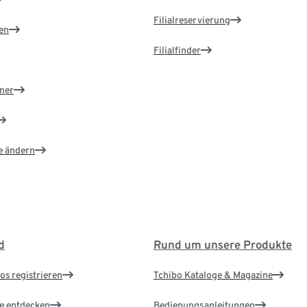
Filialreservierung
en
Filialfinder
ner
e ändern
d
Rund um unsere Produkte
os registrieren
Tchibo Kataloge & Magazine
le entdecken
Bedienungsanleitungen