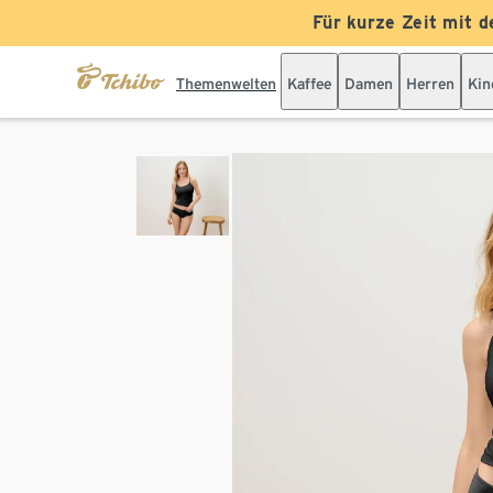
Für kurze Zeit mit d
Themenwelten
Kaffee
Damen
Herren
Kin