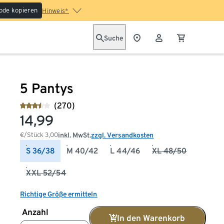
ode kopieren
Hinweis*
Suche
5 Pantys
(270)
14,99
€/Stück
3,00
inkl. MwSt.
zzgl. Versandkosten
S 36/38
M 40/42
L 44/46
XL 48/50
XXL 52/54
Richtige Größe ermitteln
Anzahl
In den Warenkorb