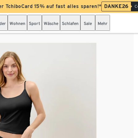
er TchiboCard 15% auf fast alles sparen!*
DANKE26
C
der
Wohnen
Sport
Wäsche
Schlafen
Sale
Mehr