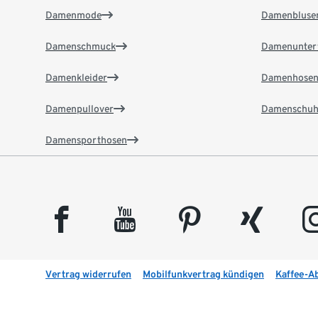
Damenmode
Damenbluse
Damenschmuck
Damenunter
Damenkleider
Damenhose
Damenpullover
Damenschuh
Damensporthosen
facebook
youtube
pinterest
xing
insta
Vertrag widerrufen
Mobilfunkvertrag kündigen
Kaffee-A