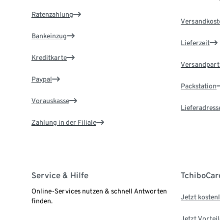
Ratenzahlung
Versandkost
Bankeinzug
Lieferzeit
Kreditkarte
Versandpart
Paypal
Packstation
Vorauskasse
Lieferadress
Zahlung in der Filiale
Service & Hilfe
TchiboCar
Online-Services nutzen & schnell Antworten
Jetzt kostenl
finden.
Jetzt Vortei