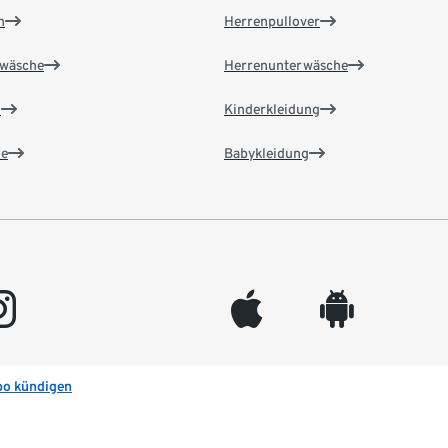
n
Herrenpullover
wäsche
Herrenunterwäsche
n
Kinderkleidung
e
Babykleidung
gram
appleinc
android
bo kündigen