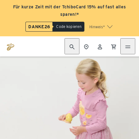
Für kurze Zeit mit der TchiboCard 15% auf fast alles
sparen!*
DANKE26
Code kopieren
Hinweis*