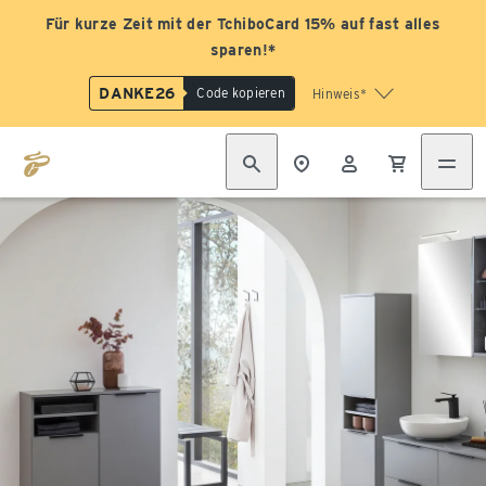
Für kurze Zeit mit der TchiboCard 15% auf fast alles
sparen!*
DANKE26
Code kopieren
Hinweis*