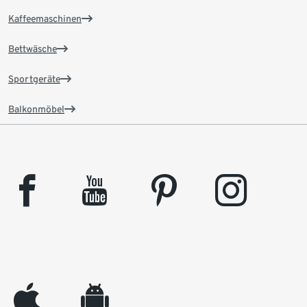
Kaffeemaschinen
Bettwäsche
Sportgeräte
Balkonmöbel
facebook
youtube
pinterest
instagram
appleinc
android