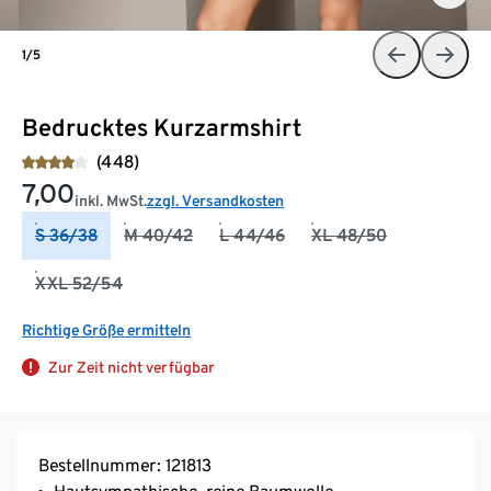
1/5
Bedrucktes Kurzarmshirt
(448)
7,00
inkl. MwSt.
zzgl. Versandkosten
S 36/38
M 40/42
L 44/46
XL 48/50
XXL 52/54
Richtige Größe ermitteln
Zur Zeit nicht verfügbar
Bestellnummer: 121813