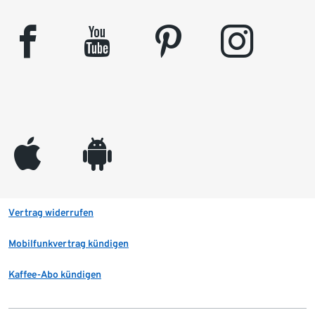
facebook
youtube
pinterest
instagram
appleinc
android
Vertrag widerrufen
Mobilfunkvertrag kündigen
Kaffee-Abo kündigen