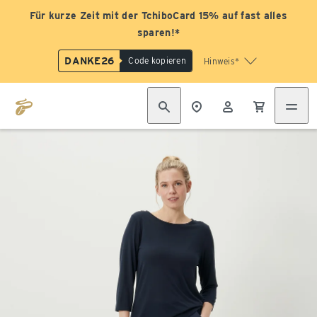
Für kurze Zeit mit der TchiboCard 15% auf fast alles
sparen!*
DANKE26
Code kopieren
Hinweis*