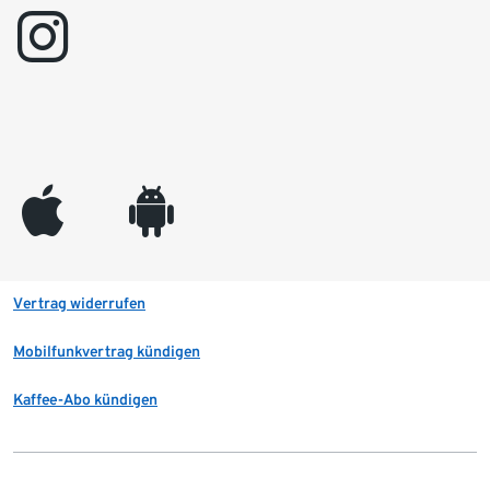
instagram
appleinc
android
Vertrag widerrufen
Mobilfunkvertrag kündigen
Kaffee-Abo kündigen