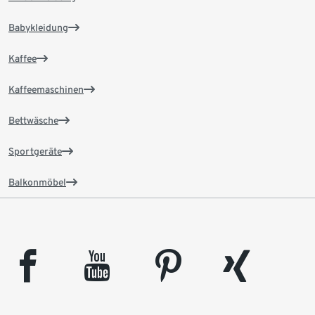
Babykleidung
Kaffee
Kaffeemaschinen
Bettwäsche
Sportgeräte
Balkonmöbel
facebook
youtube
pinterest
xing