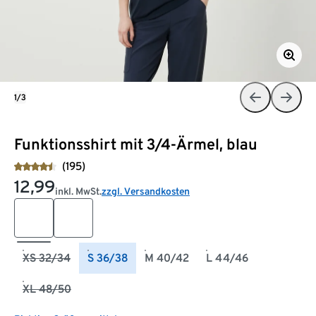
1/3
Funktionsshirt mit 3/4-Ärmel, blau
(195)
12,99
inkl. MwSt.
zzgl. Versandkosten
XS 32/34
S 36/38
M 40/42
L 44/46
XL 48/50