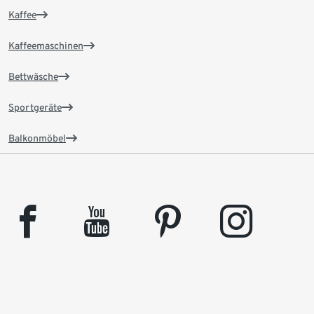
Kaffee
Kaffeemaschinen
Bettwäsche
Sportgeräte
Balkonmöbel
facebook
youtube
pinterest
instagram