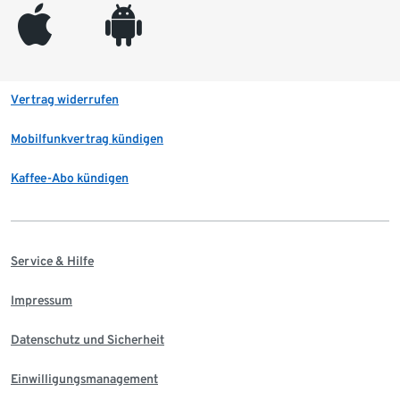
appleinc
android
Vertrag widerrufen
Mobilfunkvertrag kündigen
Kaffee-Abo kündigen
Service & Hilfe
Impressum
Datenschutz und Sicherheit
Einwilligungsmanagement