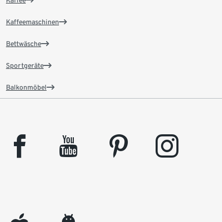
Kaffee
Kaffeemaschinen
Bettwäsche
Sportgeräte
Balkonmöbel
facebook
youtube
pinterest
instagram