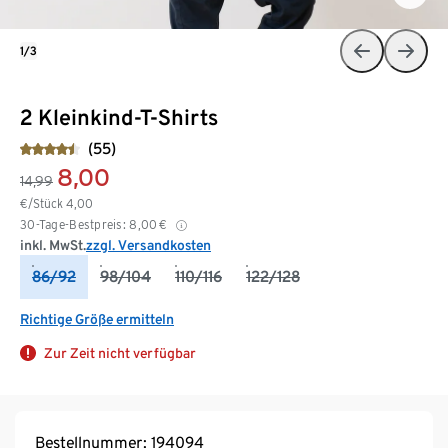
1/3
2 Kleinkind-T-Shirts
(55)
8,00
14,99
€/Stück
4,00
30-Tage-Bestpreis:
8,00
€
inkl. MwSt.
zzgl. Versandkosten
86/92
98/104
110/116
122/128
Richtige Größe ermitteln
Zur Zeit nicht verfügbar
Bestellnummer: 194094