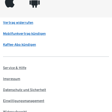
appleinc
android
Vertrag widerrufen
Mobilfunkvertrag kündigen
Kaffee-Abo kündigen
Service & Hilfe
Impressum
Datenschutz und Sicherheit
Einwilligungsmanagement
Widerrufsrecht