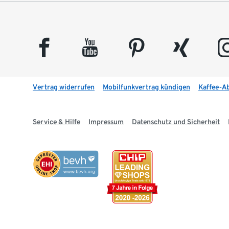
facebook
youtube
pinterest
xing
insta
Vertrag widerrufen
Mobilfunkvertrag kündigen
Kaffee-A
Service & Hilfe
Impressum
Datenschutz und Sicherheit