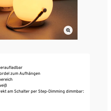
deraufladbar
Kordel zum Aufhängen
bereich
weiß
irekt am Schalter per Step-Dimming dimmbar:
enbereich mit 2 m langem USB-C/USB-A-