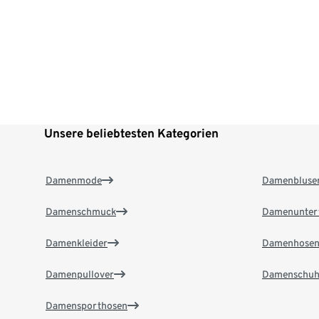
Unsere beliebtesten Kategorien
Damenmode
Damenbluse
Damenschmuck
Damenunter
Damenkleider
Damenhose
Damenpullover
Damenschuh
Damensporthosen