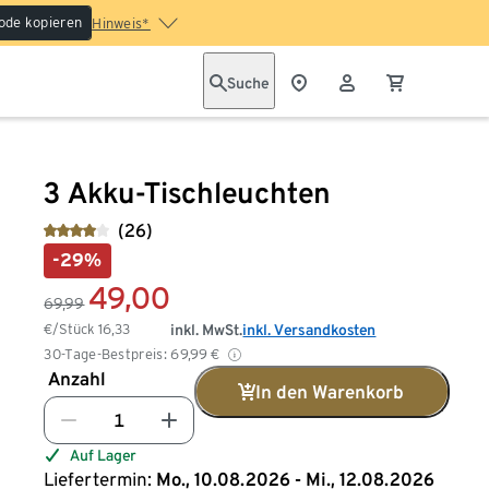
ode kopieren
Hinweis*
Suche
3 Akku-Tischleuchten
(26)
-29%
49,00
69,99
€/Stück
16,33
inkl. MwSt.
inkl. Versandkosten
30-Tage-Bestpreis:
69,99
€
Anzahl
In den Warenkorb
Auf Lager
Liefertermin:
Mo., 10.08.2026 - Mi., 12.08.2026