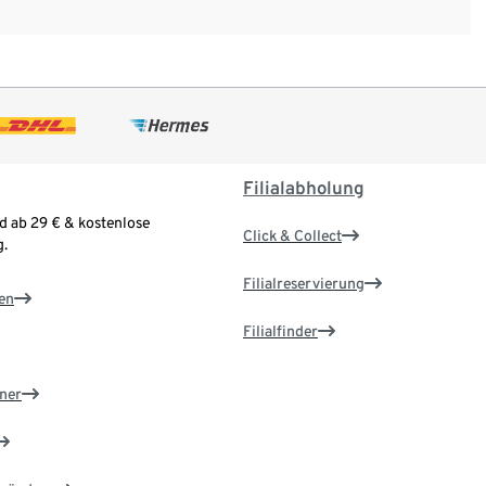
Filialabholung
d ab 29 € & kostenlose
Click & Collect
.
Filialreservierung
en
Filialfinder
ner