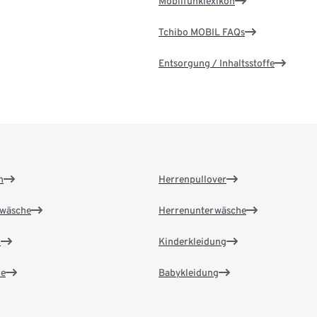
Mobilfunklexikon
Tchibo MOBIL FAQs
Entsorgung / Inhaltsstoffe
n
Herrenpullover
wäsche
Herrenunterwäsche
n
Kinderkleidung
e
Babykleidung