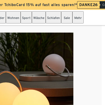
er TchiboCard 15% auf fast alles sparen!*
DANKE26
C
der
Wohnen
Sport
Wäsche
Schlafen
Sale
Mehr