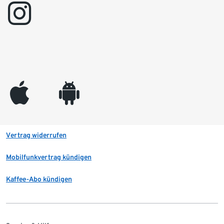
instagram
appleinc
android
Vertrag widerrufen
Mobilfunkvertrag kündigen
Kaffee-Abo kündigen