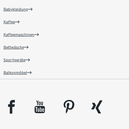
Babykleidung
Kaffee
Kaffeemaschinen
Bettwäsche
Sportgeräte
Balkonmöbel
facebook
youtube
pinterest
xing