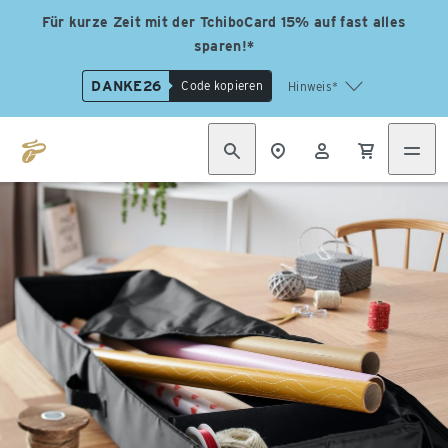
Für kurze Zeit mit der TchiboCard 15% auf fast alles
sparen!*
DANKE26
Code kopieren
Hinweis*