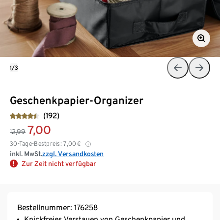
1/3
Geschenkpapier-Organizer
(192)
7,00
12,99
30-Tage-Bestpreis:
7,00
€
inkl. MwSt.
zzgl. Versandkosten
Zur Zeit nicht verfügbar
Bestellnummer: 176258
Knickfreies Verstauen von Geschenkpapier und