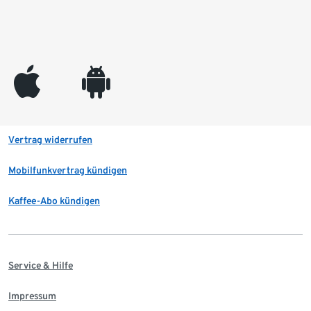
appleinc
android
Vertrag widerrufen
Mobilfunkvertrag kündigen
Kaffee-Abo kündigen
Service & Hilfe
Impressum