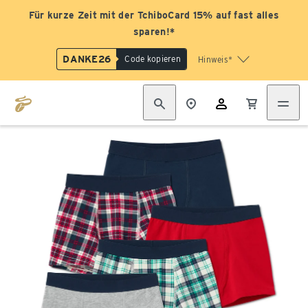
Für kurze Zeit mit der TchiboCard 15% auf fast alles
sparen!*
DANKE26
Code kopieren
Hinweis*