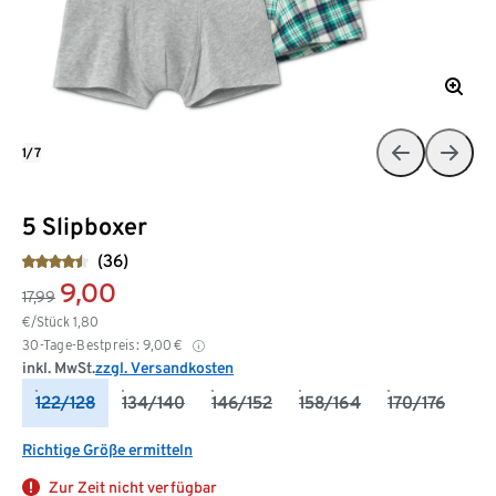
1/7
5 Slipboxer
(36)
9,00
17,99
€/Stück
1,80
30-Tage-Bestpreis:
9,00
€
inkl. MwSt.
zzgl. Versandkosten
122/128
134/140
146/152
158/164
170/176
Richtige Größe ermitteln
Zur Zeit nicht verfügbar