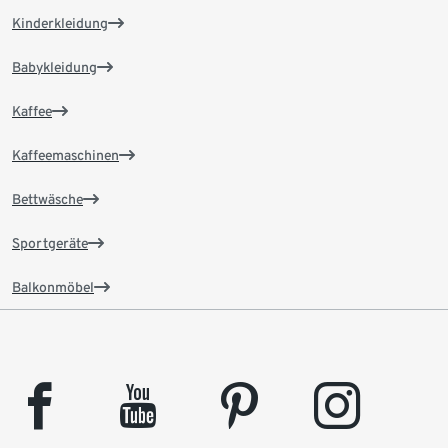
Kinderkleidung
Babykleidung
Kaffee
Kaffeemaschinen
Bettwäsche
Sportgeräte
Balkonmöbel
facebook
youtube
pinterest
instagram