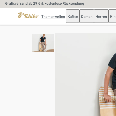
Gratisversand ab 29 € & kostenlose Rücksendung
Themenwelten
Kaffee
Damen
Herren
Kin