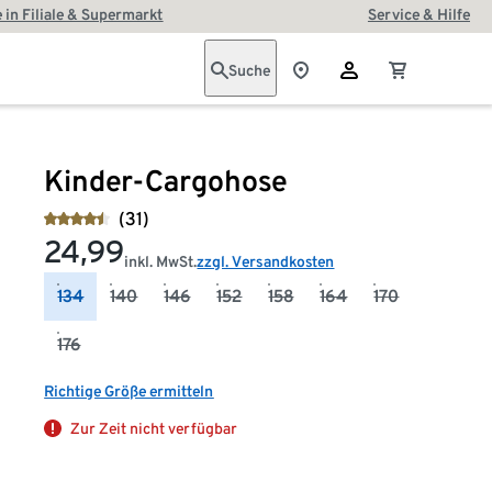
 in Filiale & Supermarkt
Service & Hilfe
Suche
Kinder-Cargohose
(31)
24,99
inkl. MwSt.
zzgl. Versandkosten
134
140
146
152
158
164
170
176
Richtige Größe ermitteln
Zur Zeit nicht verfügbar