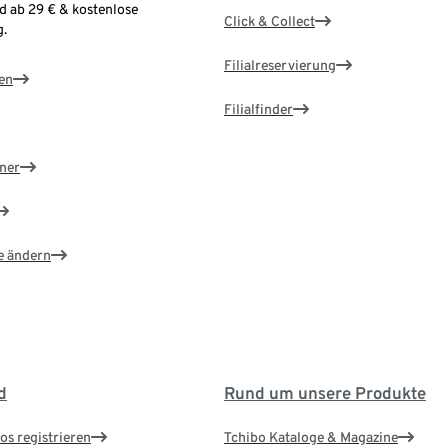
d ab 29 € & kostenlose
Click & Collect
.
Filialreservierung
en
Filialfinder
ner
e ändern
d
Rund um unsere Produkte
os registrieren
Tchibo Kataloge & Magazine