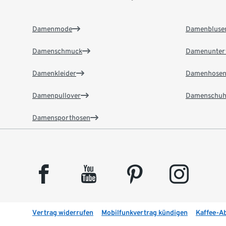
Damenmode
Damenbluse
Damenschmuck
Damenunter
Damenkleider
Damenhose
Damenpullover
Damenschuh
Damensporthosen
facebook
youtube
pinterest
instagram
Vertrag widerrufen
Mobilfunkvertrag kündigen
Kaffee-A