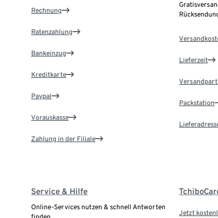
Gratisversan
Rechnung
Rücksendung
Ratenzahlung
Versandkost
Bankeinzug
Lieferzeit
Kreditkarte
Versandpart
Paypal
Packstation
Vorauskasse
Lieferadress
Zahlung in der Filiale
Service & Hilfe
TchiboCar
Online-Services nutzen & schnell Antworten
Jetzt kostenl
finden.