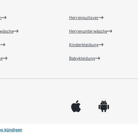
n
Herrenpullover
wäsche
Herrenunterwäsche
n
Kinderkleidung
e
Babykleidung
appleinc
android
bo kündigen