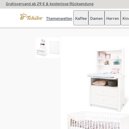
Gratisversand ab 29 € & kostenlose Rücksendung
Themenwelten
Kaffee
Damen
Herren
Kin