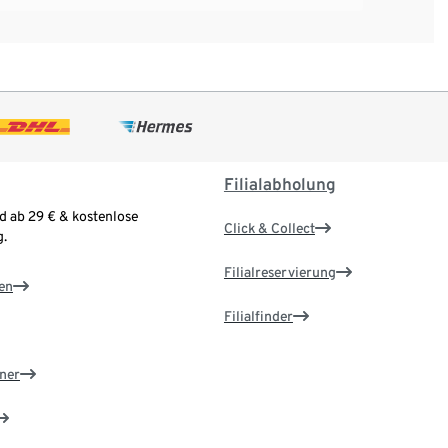
Filialabholung
d ab 29 € & kostenlose
Click & Collect
.
Filialreservierung
en
Filialfinder
ner