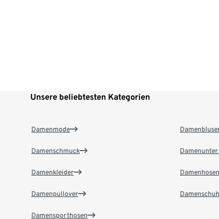
Unsere beliebtesten Kategorien
Damenmode
Damenbluse
Damenschmuck
Damenunter
Damenkleider
Damenhose
Damenpullover
Damenschuh
Damensporthosen