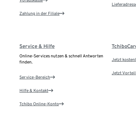
Vorauskasse
Lieferadress
Zahlung in der Filiale
Service & Hilfe
TchiboCar
Online-Services nutzen & schnell Antworten
Jetzt kostenl
finden.
Jetzt Vortei
Service-Bereich
Hilfe & Kontakt
Tchibo Online-Konto