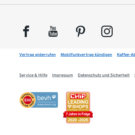
facebook
youtube
pinterest
instagram
Vertrag widerrufen
Mobilfunkvertrag kündigen
Kaffee-A
Service & Hilfe
Impressum
Datenschutz und Sicherheit