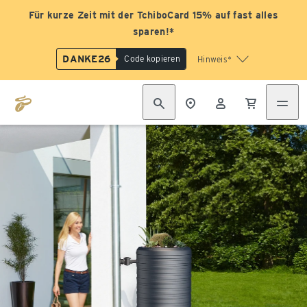
Für kurze Zeit mit der TchiboCard 15% auf fast alles
sparen!*
DANKE26
Code kopieren
Hinweis*