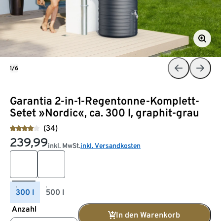
1/6
Garantia 2-in-1-Regentonne-Komplett-
Setet »Nordic«, ca. 300 l, graphit-grau
(34)
239,99
inkl. MwSt.
inkl. Versandkosten
300 l
500 l
Anzahl
In den Warenkorb