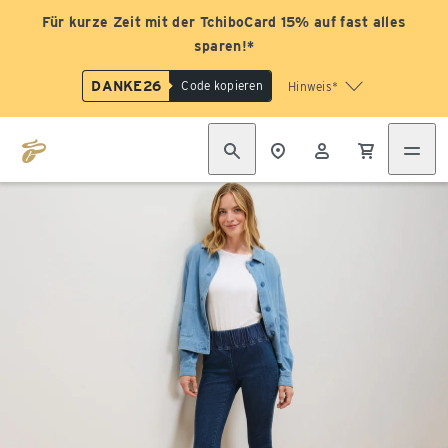
Für kurze Zeit mit der TchiboCard 15% auf fast alles
sparen!*
DANKE26
Code kopieren
Hinweis*