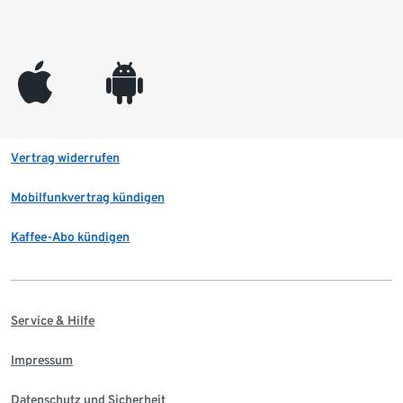
appleinc
android
Vertrag widerrufen
Mobilfunkvertrag kündigen
Kaffee-Abo kündigen
Service & Hilfe
Impressum
Datenschutz und Sicherheit