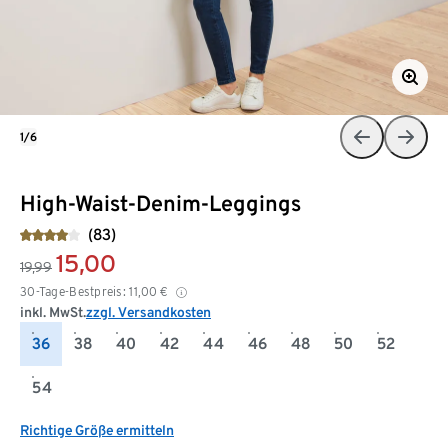
1/6
High-Waist-Denim-Leggings
(83)
15,00
19,99
30-Tage-Bestpreis:
11,00
€
inkl. MwSt.
zzgl. Versandkosten
36
38
40
42
44
46
48
50
52
54
Richtige Größe ermitteln