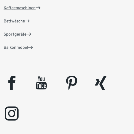
Kaffeemaschinen
Bettwäsche
Sportgeräte
Balkonmöbel
facebook
youtube
pinterest
xing
instagram