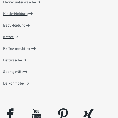
Herrenunterwäsche
Kinderkleidung
Babykleidung
Kaffee
Kaffeemaschinen
Bettwäsche
Sportgeräte
Balkonmöbel
facebook
youtube
pinterest
xing