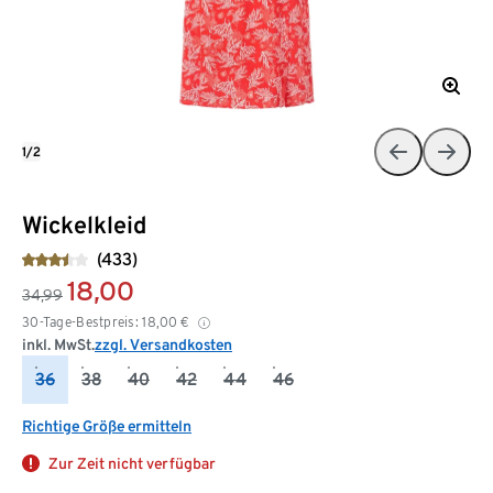
1/2
Wickelkleid
(433)
18,00
34,99
30-Tage-Bestpreis:
18,00
€
inkl. MwSt.
zzgl. Versandkosten
36
38
40
42
44
46
Richtige Größe ermitteln
Zur Zeit nicht verfügbar