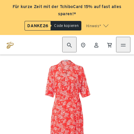
Für kurze Zeit mit der TchiboCard 15% auf fast alles
sparen!*
DANKE26
Code kopieren
Hinweis*