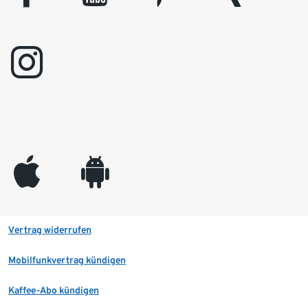
instagram
appleinc
android
Vertrag widerrufen
Mobilfunkvertrag kündigen
Kaffee-Abo kündigen