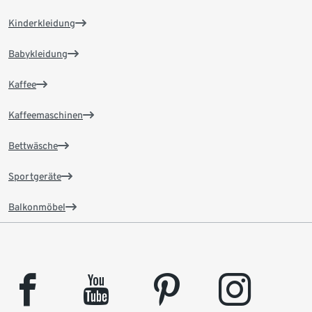
Kinderkleidung
Babykleidung
Kaffee
Kaffeemaschinen
Bettwäsche
Sportgeräte
Balkonmöbel
facebook
youtube
pinterest
instagram