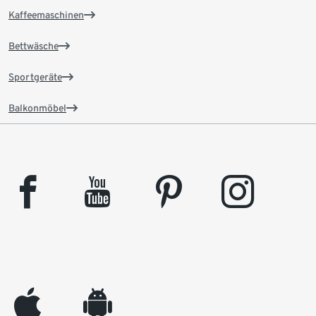
Kaffeemaschinen
Bettwäsche
Sportgeräte
Balkonmöbel
facebook
youtube
pinterest
instagram
appleinc
android