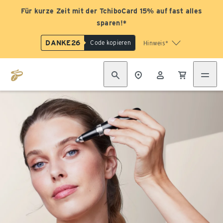
Für kurze Zeit mit der TchiboCard 15% auf fast alles
sparen!*
DANKE26
Code kopieren
Hinweis*