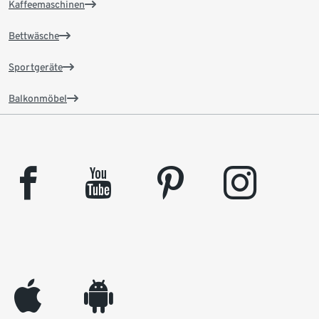
Kaffeemaschinen
Bettwäsche
Sportgeräte
Balkonmöbel
facebook
youtube
pinterest
instagram
appleinc
android