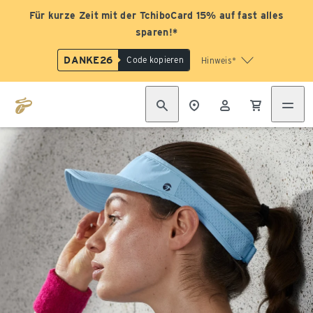
Für kurze Zeit mit der TchiboCard 15% auf fast alles
sparen!*
DANKE26
Code kopieren
Hinweis*