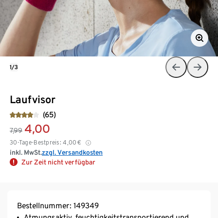
1/3
Laufvisor
(65)
4,00
7,99
30-Tage-Bestpreis:
4,00
€
inkl. MwSt.
zzgl. Versandkosten
Zur Zeit nicht verfügbar
Bestellnummer: 149349
Atmungsaktiv, feuchtigkeitstransportierend und