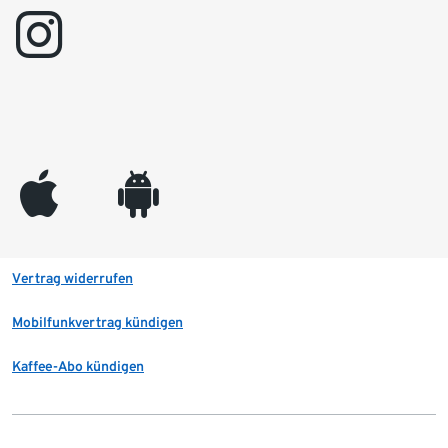
instagram
appleinc
android
Vertrag widerrufen
Mobilfunkvertrag kündigen
Kaffee-Abo kündigen