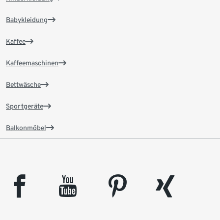
Babykleidung
Kaffee
Kaffeemaschinen
Bettwäsche
Sportgeräte
Balkonmöbel
facebook
youtube
pinterest
xing