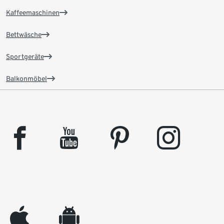
Kaffeemaschinen
Bettwäsche
Sportgeräte
Balkonmöbel
facebook
youtube
pinterest
instagram
appleinc
android