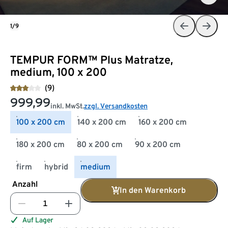
1/9
TEMPUR FORM™ Plus Matratze,
medium, 100 x 200
(9)
999,99
inkl. MwSt.
zzgl. Versandkosten
100 x 200 cm
140 x 200 cm
160 x 200 cm
180 x 200 cm
80 x 200 cm
90 x 200 cm
firm
hybrid
medium
Anzahl
In den Warenkorb
Auf Lager