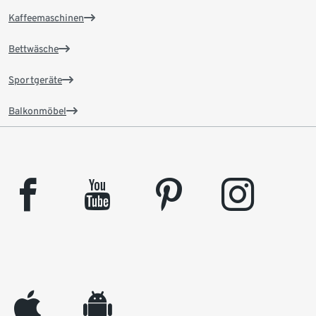
Kaffeemaschinen
Bettwäsche
Sportgeräte
Balkonmöbel
facebook
youtube
pinterest
instagram
appleinc
android