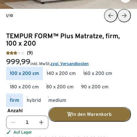
1/10
TEMPUR FORM™ Plus Matratze, firm,
100 x 200
(9)
999,99
inkl. MwSt.
zzgl. Versandkosten
100 x 200 cm
140 x 200 cm
160 x 200 cm
180 x 200 cm
80 x 200 cm
90 x 200 cm
firm
hybrid
medium
Anzahl
In den Warenkorb
Auf Lager