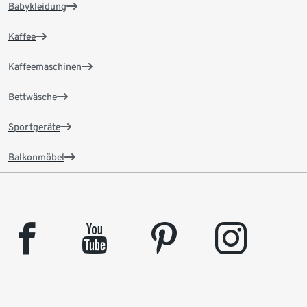
Babykleidung
Kaffee
Kaffeemaschinen
Bettwäsche
Sportgeräte
Balkonmöbel
facebook
youtube
pinterest
instagram