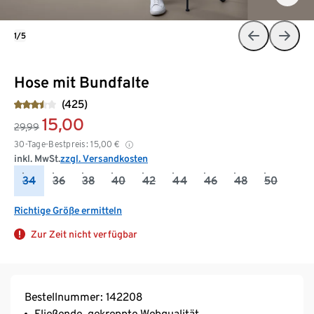
1/5
Hose mit Bundfalte
(425)
15,00
29,99
30-Tage-Bestpreis:
15,00
€
inkl. MwSt.
zzgl. Versandkosten
34
36
38
40
42
44
46
48
50
Richtige Größe ermitteln
Zur Zeit nicht verfügbar
Bestellnummer: 142208
Fließende, gekreppte Webqualität