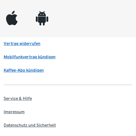
appleinc
android
Vertrag widerrufen
Mobilfunkvertrag kündigen
Kaffee-Abo kündigen
Service & Hilfe
Impressum
Datenschutz und Sicherheit