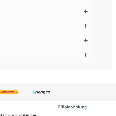
Filialabholung
d ab 29 € & kostenlose