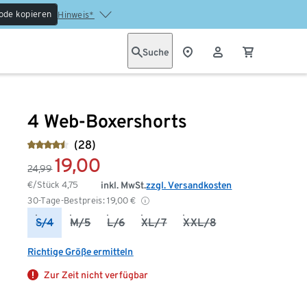
ode kopieren
Hinweis*
Suche
4 Web-Boxershorts
(28)
19,00
24,99
€/Stück
4,75
inkl. MwSt.
zzgl. Versandkosten
30-Tage-Bestpreis:
19,00
€
S/4
M/5
L/6
XL/7
XXL/8
Richtige Größe ermitteln
Zur Zeit nicht verfügbar