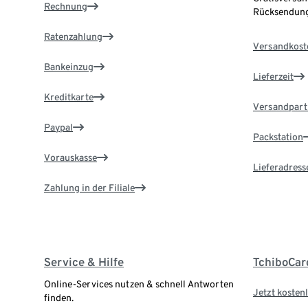
Rechnung
Rücksendung
Ratenzahlung
Versandkost
Bankeinzug
Lieferzeit
Kreditkarte
Versandpart
Paypal
Packstation
Vorauskasse
Lieferadress
Zahlung in der Filiale
Service & Hilfe
TchiboCar
Online-Services nutzen & schnell Antworten
Jetzt kostenl
finden.