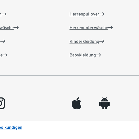
n
Herrenpullover
wäsche
Herrenunterwäsche
n
Kinderkleidung
e
Babykleidung
gram
appleinc
android
bo kündigen