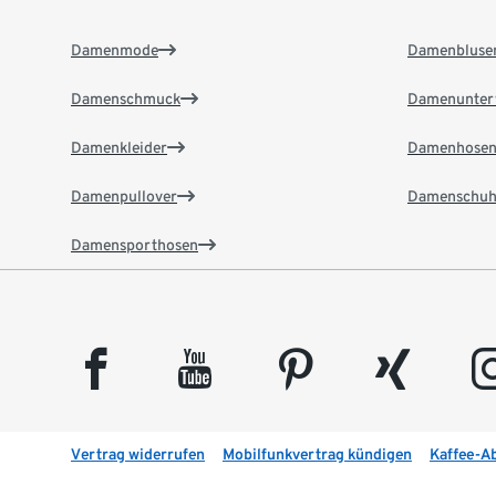
Damenmode
Damenbluse
Damenschmuck
Damenunter
Damenkleider
Damenhose
Damenpullover
Damenschuh
Damensporthosen
facebook
youtube
pinterest
xing
insta
Vertrag widerrufen
Mobilfunkvertrag kündigen
Kaffee-A