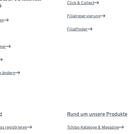
Click & Collect
.
Filialreservierung
en
Filialfinder
ner
e ändern
d
Rund um unsere Produkte
os registrieren
Tchibo Kataloge & Magazine