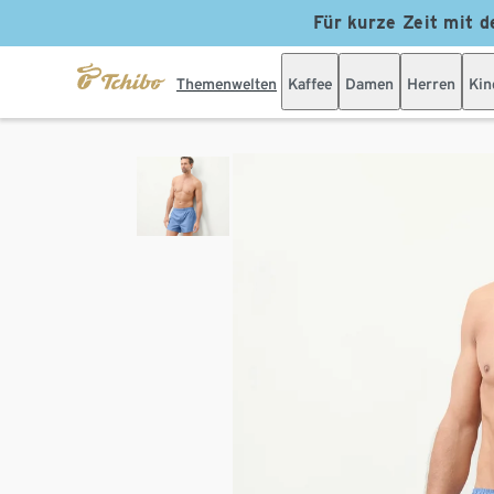
Für kurze Zeit mit d
Themenwelten
Kaffee
Damen
Herren
Kin