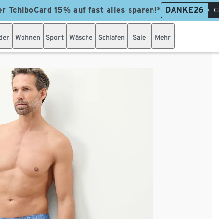
er TchiboCard 15% auf fast alles sparen!*
DANKE26
C
der
Wohnen
Sport
Wäsche
Schlafen
Sale
Mehr