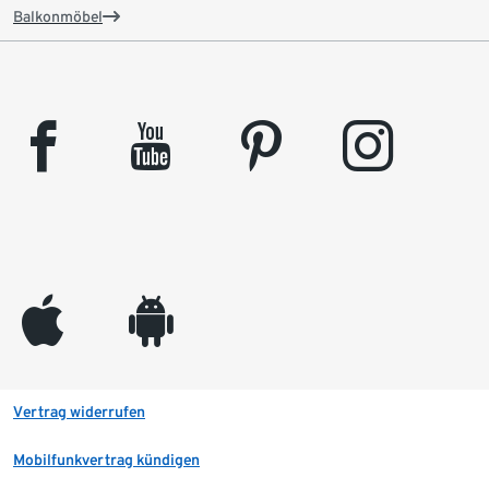
Balkonmöbel
facebook
youtube
pinterest
instagram
appleinc
android
Vertrag widerrufen
Mobilfunkvertrag kündigen