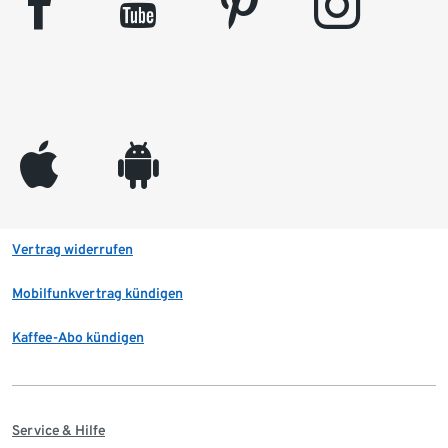
facebook
youtube
pinterest
instagram
appleinc
android
Vertrag widerrufen
Mobilfunkvertrag kündigen
Kaffee-Abo kündigen
Service & Hilfe