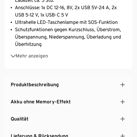
Ladezeit ca. 5 Std.
Anschlüsse: 1x DC 12-16, 8V, 2x USB 5V-24 A, 2x
USB 5-12 V, 1x USB-C 5 V
Ultrahelle LED-Taschenlampe mit SOS-Funktion
Schutzfunktionen gegen Kurzschluss, Überstrom,
Überspannung, Niederspannung, Überladung und
Überhitzung
Charge-through-/USV-geeignet
Mehr anzeigen
Geringes Gewicht – ca. 1 kg
Inkl. Netzteil, Mikro-USB-Kabel
Produktbeschreibung
Akku ohne Memory-Effekt
Qualität
Lieferung & Rücksendung