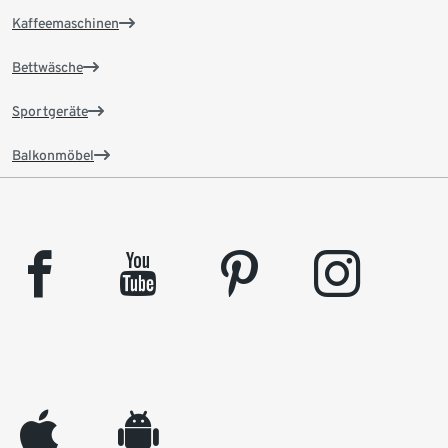
Kaffeemaschinen
Bettwäsche
Sportgeräte
Balkonmöbel
facebook
youtube
pinterest
instagram
appleinc
android