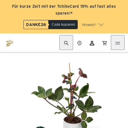
Für kurze Zeit mit der TchiboCard 15% auf fast alles
sparen!*
DANKE26
Code kopieren
Hinweis*