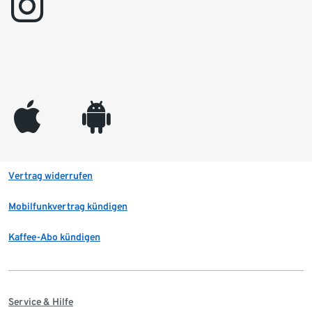
instagram
appleinc
android
Vertrag widerrufen
Mobilfunkvertrag kündigen
Kaffee-Abo kündigen
Service & Hilfe