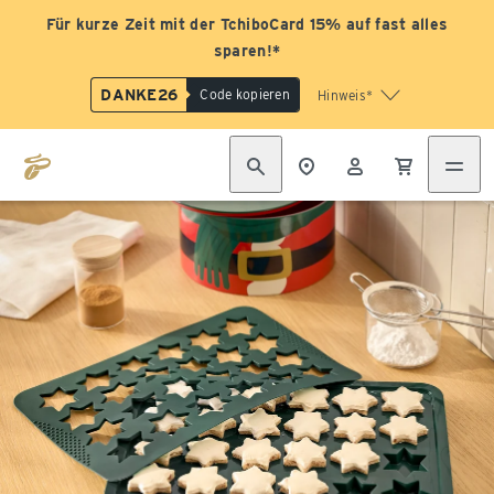
Für kurze Zeit mit der TchiboCard 15% auf fast alles
sparen!*
DANKE26
Code kopieren
Hinweis*