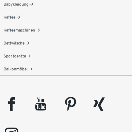
Babykleidung
Kaffee
Kaffeemaschinen
Bettwäsche
Sportgeräte
Balkonmöbel
facebook
youtube
pinterest
xing