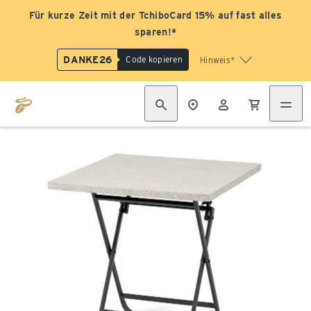
Für kurze Zeit mit der TchiboCard 15% auf fast alles
sparen!*
DANKE26
Code kopieren
Hinweis*