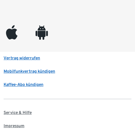
appleinc
android
Vertrag widerrufen
Mobilfunkvertrag kündigen
Kaffee-Abo kündigen
Service & Hilfe
Impressum