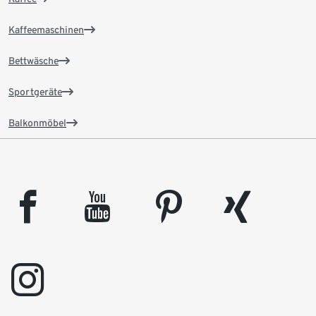
Kaffeemaschinen
Bettwäsche
Sportgeräte
Balkonmöbel
facebook
youtube
pinterest
xing
instagram