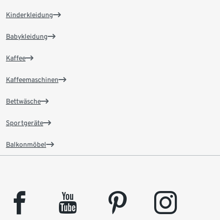
Kinderkleidung
Babykleidung
Kaffee
Kaffeemaschinen
Bettwäsche
Sportgeräte
Balkonmöbel
facebook
youtube
pinterest
instagram