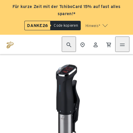
Für kurze Zeit mit der TchiboCard 15% auf fast alles
sparen!*
DANKE26
Code kopieren
Hinweis*