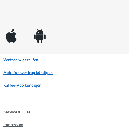
appleinc
android
Vertrag widerrufen
Mobilfunkvertrag kündigen
Kaffee-Abo kündigen
Service & Hilfe
Impressum