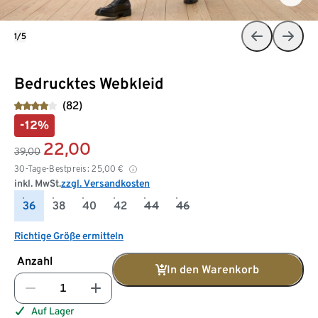
1/5
Bedrucktes Webkleid
(82)
-12%
22,00
39,00
30-Tage-Bestpreis:
25,00
€
inkl. MwSt.
zzgl. Versandkosten
36
38
40
42
44
46
Richtige Größe ermitteln
Anzahl
In den Warenkorb
Auf Lager