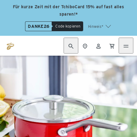
Für kurze Zeit mit der TchiboCard 15% auf fast alles
sparen!*
DANKE26
Code kopieren
Hinweis*