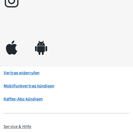
instagram
appleinc
android
Vertrag widerrufen
Mobilfunkvertrag kündigen
Kaffee-Abo kündigen
Service & Hilfe