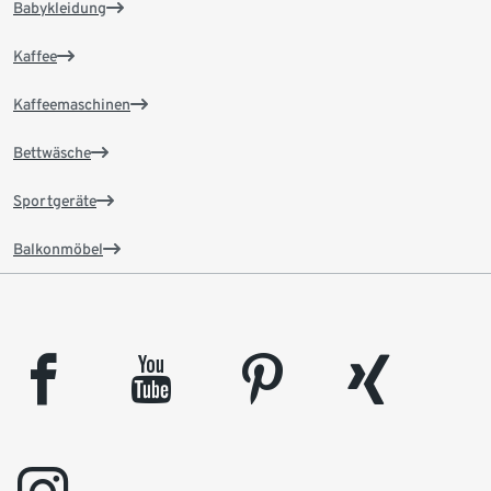
Babykleidung
Kaffee
Kaffeemaschinen
Bettwäsche
Sportgeräte
Balkonmöbel
facebook
youtube
pinterest
xing