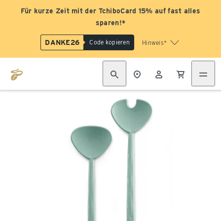
Für kurze Zeit mit der TchiboCard 15% auf fast alles
sparen!*
DANKE26
Code kopieren
Hinweis*