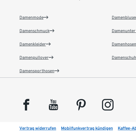
Damenmode
Damenbluse
Damenschmuck
Damenunter
Damenkleider
Damenhose
Damenpullover
Damenschuh
Damensporthosen
facebook
youtube
pinterest
instagram
Vertrag widerrufen
Mobilfunkvertrag kündigen
Kaffee-A