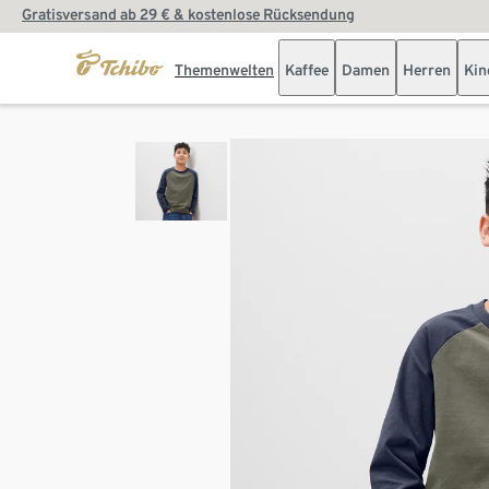
Gratisversand ab 29 € & kostenlose Rücksendung
Themenwelten
Kaffee
Damen
Herren
Kin