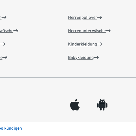
n
Herrenpullover
wäsche
Herrenunterwäsche
n
Kinderkleidung
e
Babykleidung
appleinc
android
bo kündigen