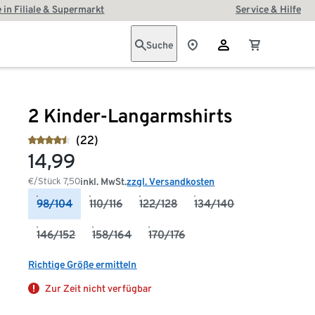
 in Filiale & Supermarkt
Service & Hilfe
Suche
2 Kinder-Langarmshirts
(22)
14,99
€/Stück
7,50
inkl. MwSt.
zzgl. Versandkosten
98/104
110/116
122/128
134/140
146/152
158/164
170/176
Richtige Größe ermitteln
Zur Zeit nicht verfügbar