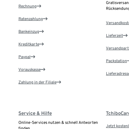
Gratisversan
Rechnung
Rücksendung
Ratenzahlung
Versandkost
Bankeinzug
Lieferzeit
Kreditkarte
Versandpart
Paypal
Packstation
Vorauskasse
Lieferadress
Zahlung in der Filiale
Service & Hilfe
TchiboCar
Online-Services nutzen & schnell Antworten
Jetzt kostenl
finden.