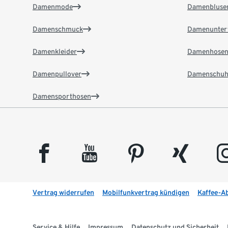
Damenmode
Damenbluse
Damenschmuck
Damenunter
Damenkleider
Damenhose
Damenpullover
Damenschuh
Damensporthosen
facebook
youtube
pinterest
xing
insta
Vertrag widerrufen
Mobilfunkvertrag kündigen
Kaffee-A
Service & Hilfe
Impressum
Datenschutz und Sicherheit