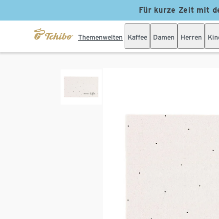
Für kurze Zeit mit d
Themenwelten
Kaffee
Damen
Herren
Kin