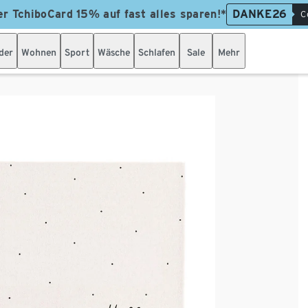
er TchiboCard 15% auf fast alles sparen!*
DANKE26
C
der
Wohnen
Sport
Wäsche
Schlafen
Sale
Mehr