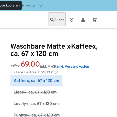
ode kopieren
Hinweis*
Suche
Waschbare Matte »Kaffee«,
ca. 67 x 120 cm
69,00
79,95
inkl. MwSt.
inkl. Versandkosten
30-Tage-Bestpreis:
69,00
€
Kaffee«, ca. 67 x 120 cm
Liebe«, ca. 67 x 120 cm
Lovely«, ca. 67 x 120 cm
Punkte«, ca. 67 x 120 cm