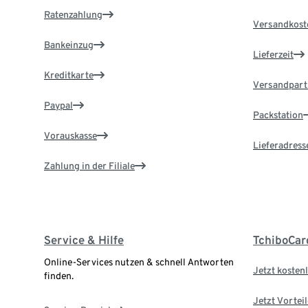
Ratenzahlung
Versandkost
Bankeinzug
Lieferzeit
Kreditkarte
Versandpart
Paypal
Packstation
Vorauskasse
Lieferadress
Zahlung in der Filiale
Service & Hilfe
TchiboCar
Online-Services nutzen & schnell Antworten
Jetzt kostenl
finden.
Jetzt Vortei