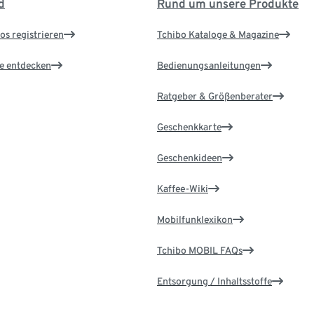
d
Rund um unsere Produkte
os registrieren
Tchibo Kataloge & Magazine
le entdecken
Bedienungsanleitungen
Ratgeber & Größenberater
Geschenkkarte
Geschenkideen
Kaffee-Wiki
Mobilfunklexikon
Tchibo MOBIL FAQs
Entsorgung / Inhaltsstoffe