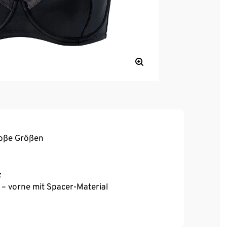
roße Größen
z
 – vorne mit Spacer-Material
, hoher Tragekomfort
nders guten Halt
chluss