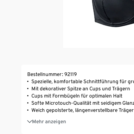
Bestellnummer: 92119
Spezielle, komfortable Schnittführung für g
Mit dekorativer Spitze an Cups und Trägern
Cups mit Formbügeln für optimalen Halt
Softe Microtouch-Qualität mit seidigem Glan
Weich gepolsterte, längenverstellbare Träger
Mit Elasthan: formbeständig, perfekter Sitz
Mehr anzeigen
Mit zusätzlichen Power-Mesh-Zonen für beso
3-fach verstellbarer SoftSeal®-Häkchenvers