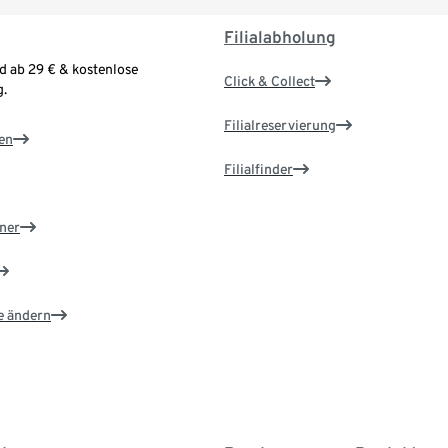
Filialabholung
d ab 29 € & kostenlose
Click & Collect
.
Filialreservierung
en
Filialfinder
ner
e ändern