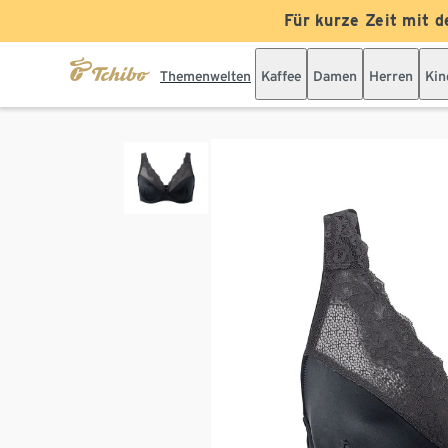
Für kurze Zeit mit d
Themenwelten
Kaffee
Damen
Herren
Kin