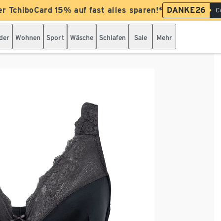
er TchiboCard 15% auf fast alles sparen!*
DANKE26
C
der
Wohnen
Sport
Wäsche
Schlafen
Sale
Mehr