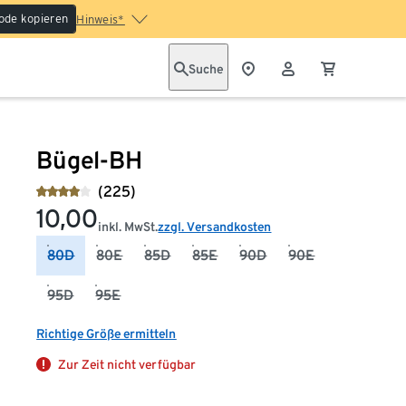
ode kopieren
Hinweis*
Suche
Bügel-BH
(225)
10,00
inkl. MwSt.
zzgl. Versandkosten
80D
80E
85D
85E
90D
90E
95D
95E
Richtige Größe ermitteln
Zur Zeit nicht verfügbar