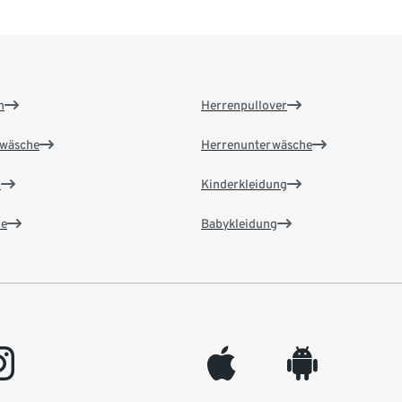
n
Herrenpullover
wäsche
Herrenunterwäsche
n
Kinderkleidung
e
Babykleidung
gram
appleinc
android