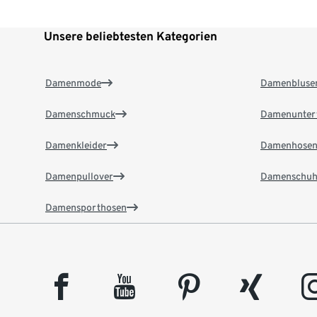
Unsere beliebtesten Kategorien
Damenmode
Damenbluse
Damenschmuck
Damenunter
Damenkleider
Damenhose
Damenpullover
Damenschuh
Damensporthosen
facebook
youtube
pinterest
xing
insta