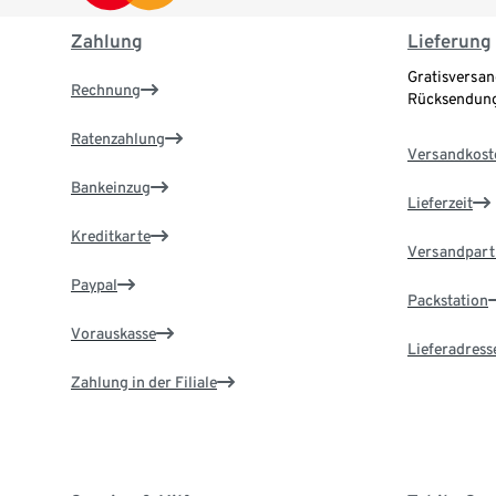
Zahlung
Lieferung
Gratisversan
Rechnung
Rücksendung
Ratenzahlung
Versandkost
Bankeinzug
Lieferzeit
Kreditkarte
Versandpart
Paypal
Packstation
Vorauskasse
Lieferadress
Zahlung in der Filiale