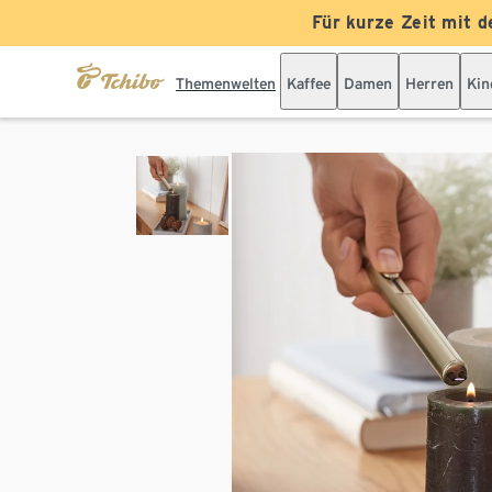
Für kurze Zeit mit d
Themenwelten
Kaffee
Damen
Herren
Kin