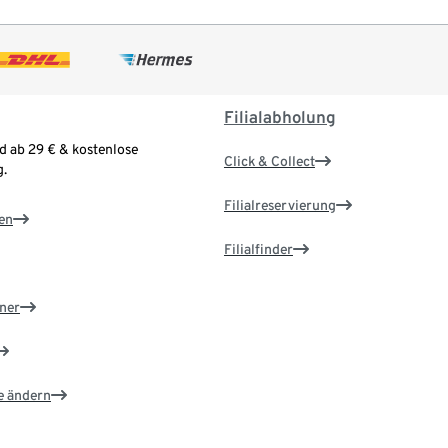
Filialabholung
d ab 29 € & kostenlose
Click & Collect
.
Filialreservierung
en
Filialfinder
ner
e ändern