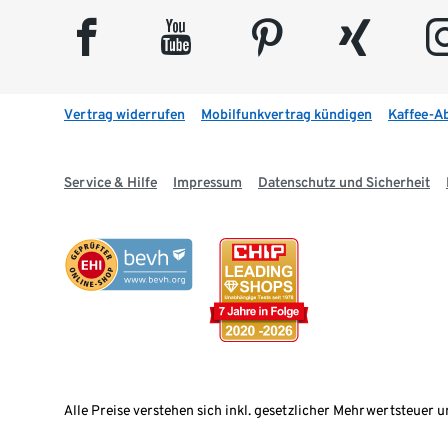
facebook
youtube
pinterest
xing
insta
Vertrag widerrufen
Mobilfunkvertrag kündigen
Kaffee-A
Service & Hilfe
Impressum
Datenschutz und Sicherheit
Alle Preise verstehen sich inkl. gesetzlicher Mehrwertsteuer u