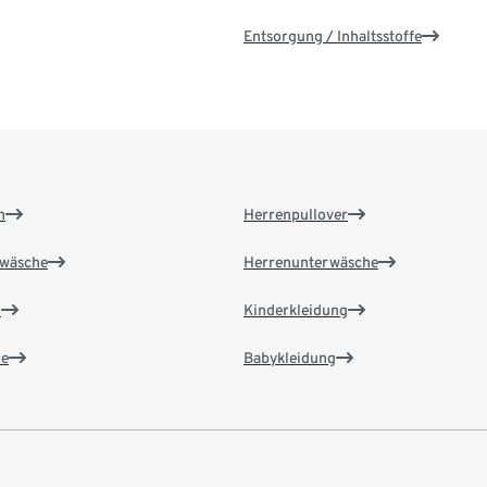
Entsorgung / Inhaltsstoffe
n
Herrenpullover
wäsche
Herrenunterwäsche
n
Kinderkleidung
e
Babykleidung