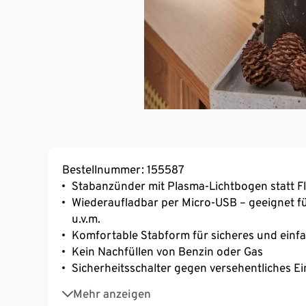
Bestellnummer: 155587
Stabanzünder mit Plasma-Lichtbogen statt 
Wiederaufladbar per Micro-USB – geeignet f
u.v.m.
Komfortable Stabform für sicheres und ein
Kein Nachfüllen von Benzin oder Gas
Sicherheitsschalter gegen versehentliches Ei
Windfest durch elektrischen Betrieb ohne F
Mehr anzeigen
Automatisches Abschalten des Lichtbogens 