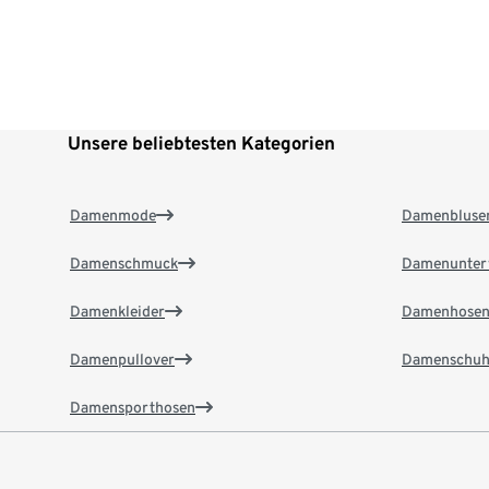
Unsere beliebtesten Kategorien
Damenmode
Damenbluse
Damenschmuck
Damenunter
Damenkleider
Damenhose
Damenpullover
Damenschuh
Damensporthosen