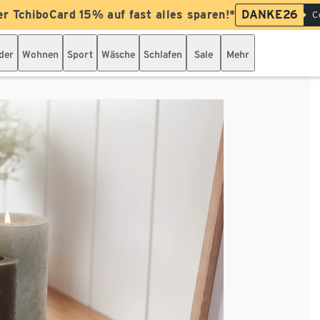
er TchiboCard 15% auf fast alles sparen!*
DANKE26
C
der
Wohnen
Sport
Wäsche
Schlafen
Sale
Mehr