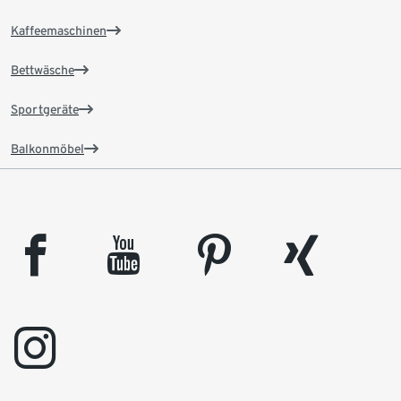
Kaffeemaschinen
Bettwäsche
Sportgeräte
Balkonmöbel
facebook
youtube
pinterest
xing
instagram