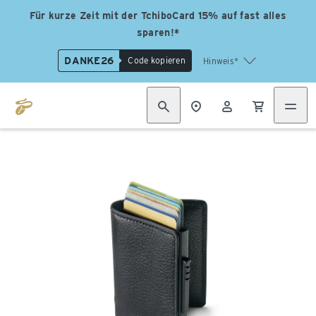
Für kurze Zeit mit der TchiboCard 15% auf fast alles
sparen!*
DANKE26
Code kopieren
Hinweis*