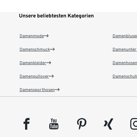
Unsere beliebtesten Kategorien
Damenmode
Damenbluse
Damenschmuck
Damenunter
Damenkleider
Damenhose
Damenpullover
Damenschuh
Damensporthosen
facebook
youtube
pinterest
xing
insta