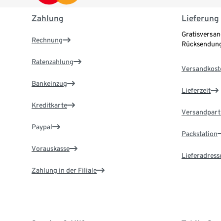
Zahlung
Lieferung
Gratisversan
Rechnung
Rücksendung
Ratenzahlung
Versandkost
Bankeinzug
Lieferzeit
Kreditkarte
Versandpart
Paypal
Packstation
Vorauskasse
Lieferadress
Zahlung in der Filiale