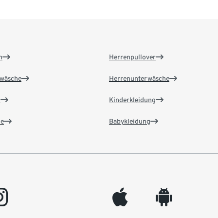
n
Herrenpullover
wäsche
Herrenunterwäsche
n
Kinderkleidung
e
Babykleidung
gram
appleinc
android