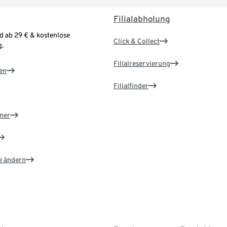
Filialabholung
d ab 29 € & kostenlose
Click & Collect
.
Filialreservierung
en
Filialfinder
ner
e ändern