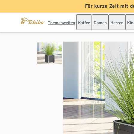
Für kurze Zeit mit d
Themenwelten
Kaffee
Damen
Herren
Kin