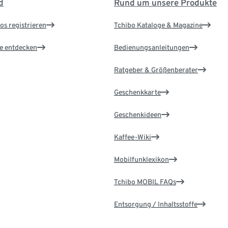
d
Rund um unsere Produkte
os registrieren
Tchibo Kataloge & Magazine
le entdecken
Bedienungsanleitungen
Ratgeber & Größenberater
Geschenkkarte
Geschenkideen
Kaffee-Wiki
Mobilfunklexikon
Tchibo MOBIL FAQs
Entsorgung / Inhaltsstoffe