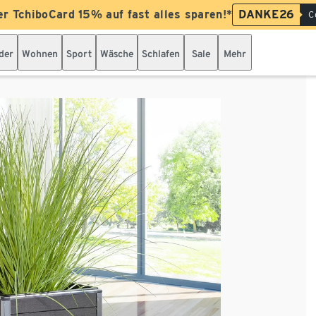
er TchiboCard 15% auf fast alles sparen!*
DANKE26
C
der
Wohnen
Sport
Wäsche
Schlafen
Sale
Mehr