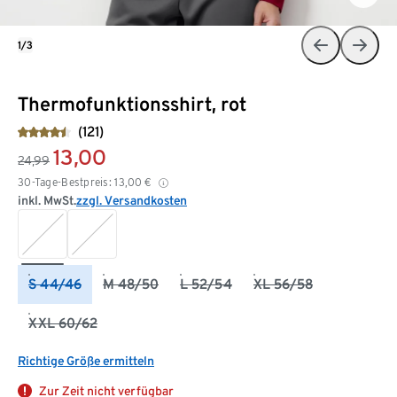
1/3
Thermofunktionsshirt, rot
(121)
13,00
24,99
30-Tage-Bestpreis:
13,00
€
inkl. MwSt.
zzgl. Versandkosten
S 44/46
M 48/50
L 52/54
XL 56/58
XXL 60/62
Richtige Größe ermitteln
Zur Zeit nicht verfügbar