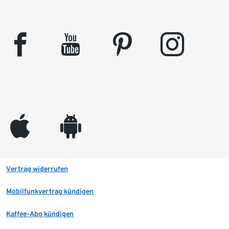
facebook
youtube
pinterest
instagram
appleinc
android
Vertrag widerrufen
Mobilfunkvertrag kündigen
Kaffee-Abo kündigen