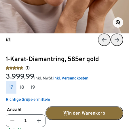
1/3
1-Karat-Diamantring, 585er gold
(1)
3.999,99
inkl. MwSt.
inkl. Versandkosten
17
18
19
Richtige Größe ermitteln
Anzahl
In den Warenkorb