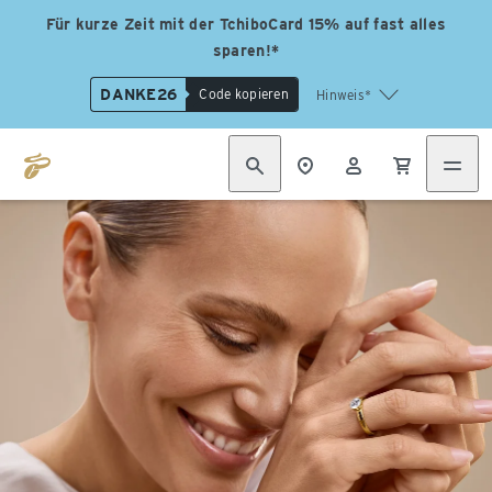
Für kurze Zeit mit der TchiboCard 15% auf fast alles
sparen!*
DANKE26
Code kopieren
Hinweis*