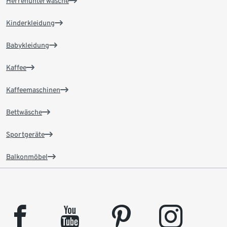
Herrenunterwäsche
Kinderkleidung
Babykleidung
Kaffee
Kaffeemaschinen
Bettwäsche
Sportgeräte
Balkonmöbel
facebook
youtube
pinterest
instagram