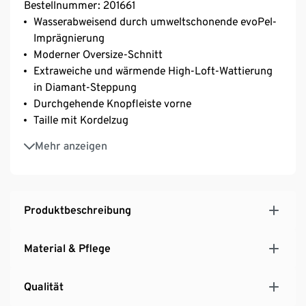
Bestellnummer: 201661
Wasserabweisend durch umweltschonende evoPel-
Imprägnierung
Moderner Oversize-Schnitt
Extraweiche und wärmende High-Loft-Wattierung
in Diamant-Steppung
Durchgehende Knopfleiste vorne
Taille mit Kordelzug
Kapuze mit Kordelzug
Mehr anzeigen
Seitlich jeweils mit kleiner Knopfleiste für
zusätzliche Weite, z.B. beim Fahrradfahren
2 Eingrifftaschen mit Druckknopf
Produktbeschreibung
Material & Pflege
Qualität