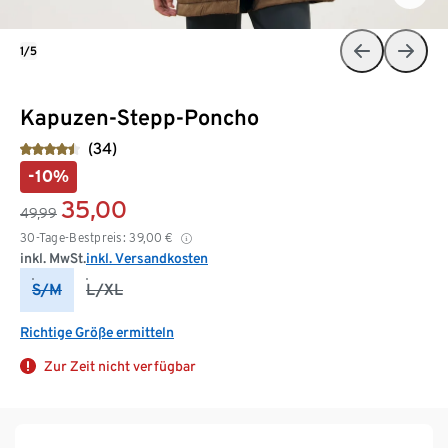
1/5
Kapuzen-Stepp-Poncho
(34)
-10%
35,00
49,99
30-Tage-Bestpreis:
39,00
€
inkl. MwSt.
inkl. Versandkosten
S/M
L/XL
Richtige Größe ermitteln
Zur Zeit nicht verfügbar