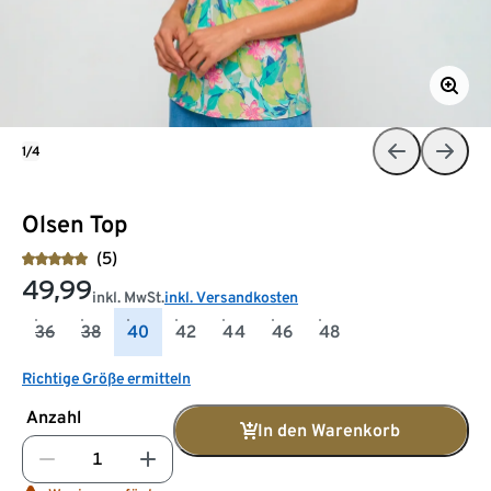
1/4
Olsen Top
(5)
49,99
inkl. MwSt.
inkl. Versandkosten
36
38
40
42
44
46
48
Richtige Größe ermitteln
Anzahl
In den Warenkorb