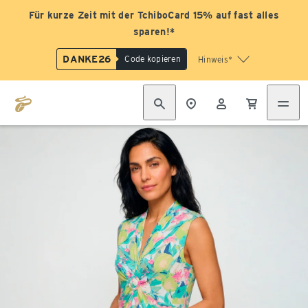
Für kurze Zeit mit der TchiboCard 15% auf fast alles
sparen!*
DANKE26
Code kopieren
Hinweis*