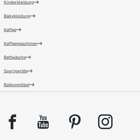
Kinderkleidung
Babykleidung
Kaffee
Kaffeemaschinen
Bettwäsche
Sportgeräte
Balkonmöbel
facebook
youtube
pinterest
instagram