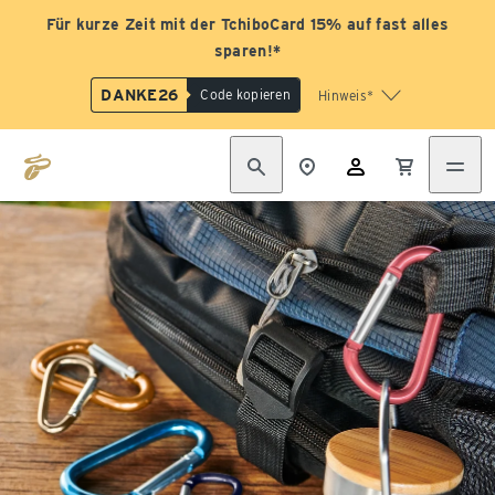
Für kurze Zeit mit der TchiboCard 15% auf fast alles
sparen!*
DANKE26
Code kopieren
Hinweis*