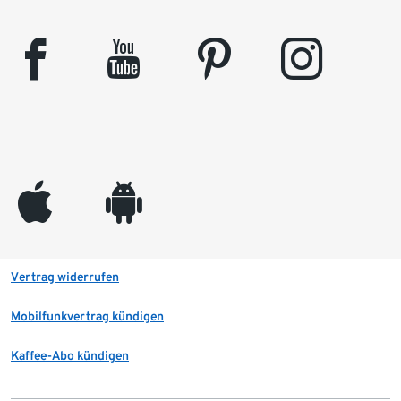
facebook
youtube
pinterest
instagram
appleinc
android
Vertrag widerrufen
Mobilfunkvertrag kündigen
Kaffee-Abo kündigen