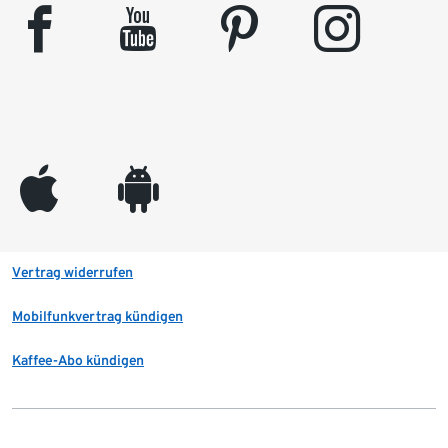
facebook
youtube
pinterest
instagram
appleinc
android
Vertrag widerrufen
Mobilfunkvertrag kündigen
Kaffee-Abo kündigen