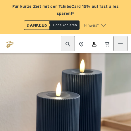
Für kurze Zeit mit der TchiboCard 15% auf fast alles
sparen!*
DANKE26
Code kopieren
Hinweis*