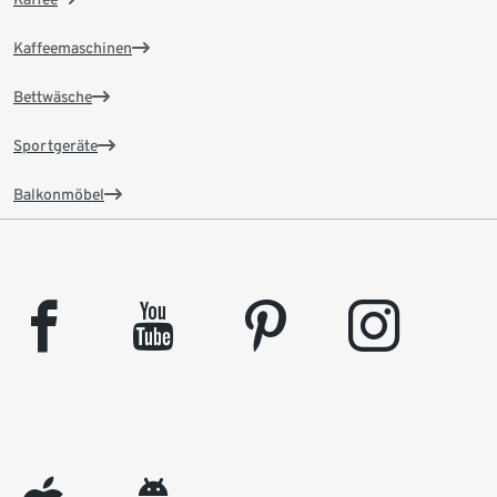
Kaffeemaschinen
Bettwäsche
Sportgeräte
Balkonmöbel
facebook
youtube
pinterest
instagram